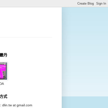
靈丹
DA
方式
: dlin.tw at
gmail.com