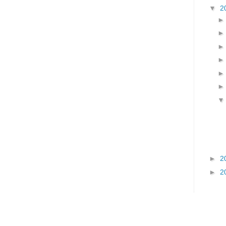
▼
2
►
2
►
2