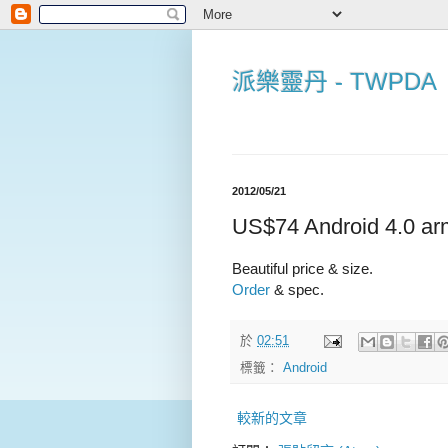
派樂靈丹 - TWPDA
2012/05/21
US$74 Android 4.0 arm
Beautiful price & size.
Order
& spec.
於
02:51
標籤：
Android
較新的文章