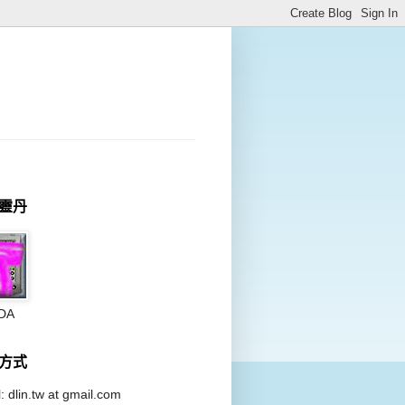
靈丹
DA
方式
: dlin.tw at
gmail.com