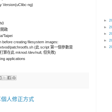
ry Version(uClibc-ng)
►
2
th0
►
2
o: 開啟
►
2
ia/Taipei
►
2
n before creating filesystem images:
►
2
extvod/patchrootfs.sh (此 script 第一個參數是
 原打算在此 mknod /dev/null, 但失敗)
ng applications
享個人修正方式