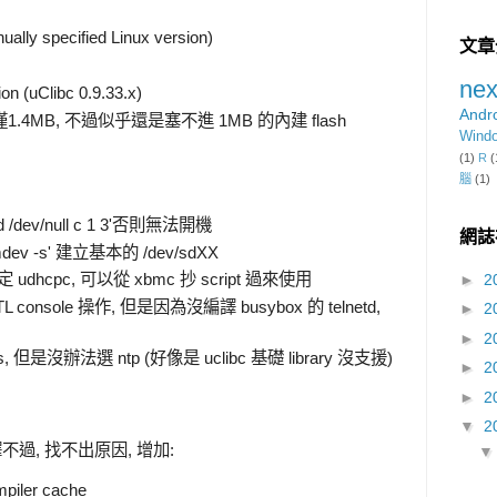
ally specified Linux version)
文章
nex
ion (uClibc 0.9.33.x)
Andr
, 僅1.4MB, 不過似乎還是塞不進 1MB 的內建 flash
Wind
(1)
R
(
腦
(1)
dev/null c 1 3'否則無法開機
網誌
v -s' 建立基本的 /dev/sdXX
hcpc, 可以從 xbmc 抄 script 過來使用
►
2
onsole 操作, 但是因為沒編譯 busybox 的 telnetd,
►
2
►
2
s, 但是沒辦法選 ntp (好像是 uclibc 基礎 library 沒支援)
►
2
►
2
▼
2
過, 找不出原因, 增加:
mpiler cache