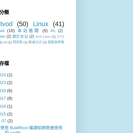
分類
tvod
(50)
Linux
(41)
oid
(10)
本站舊聞
(5)
4G
(2)
ows
(2)
關於本站
(2)
Arch Linux
(1)
GTD
1)
wii
(1)
問答集
(1)
聯絡方式
(1)
銀髮族學電
存檔
024
(1)
023
(2)
018
(6)
017
(8)
016
(1)
015
(2)
▼
07
(2)
使用 BuildRoot 編譯給網樂通使用
的 rootfs