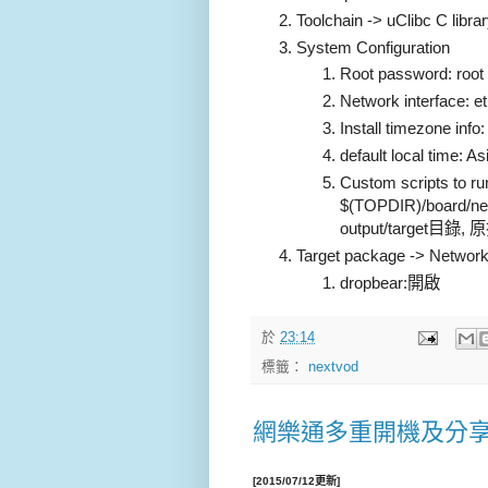
Toolchain -> uClibc C libra
System Configuration
Root password: root
Network interface: e
Install timezone inf
default local time: As
Custom scripts to ru
$(TOPDIR)/board/n
output/target目錄,
Target package -> Networki
dropbear:開啟
於
23:14
標籤：
nextvod
網樂通多重開機及分
[2015/07/12更新]