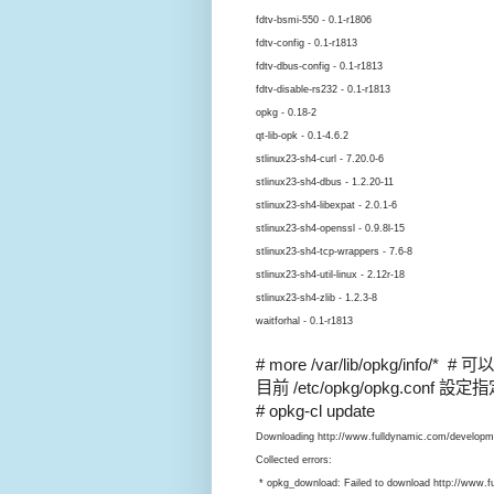
fdtv-bsmi-550 - 0.1-r1806
fdtv-config - 0.1-r1813
fdtv-dbus-config - 0.1-r1813
fdtv-disable-rs232 - 0.1-r1813
opkg - 0.18-2
qt-lib-opk - 0.1-4.6.2
stlinux23-sh4-curl - 7.20.0-6
stlinux23-sh4-dbus - 1.2.20-11
stlinux23-sh4-libexpat - 2.0.1-6
stlinux23-sh4-openssl - 0.9.8l-15
stlinux23-sh4-tcp-wrappers - 7.6-8
stlinux23-sh4-util-linux - 2.12r-18
stlinux23-sh4-zlib - 1.2.3-8
waitforhal - 0.1-r1813
# more /var/lib/opkg/inf
目前 /etc/opkg/opkg.con
# opkg-cl update
Downloading http://www.fulldynamic.com/developm
Collected errors:
* opkg_download: Failed to download http://www.