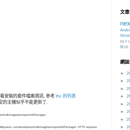
文章
nex
Andr
Wind
(1)
R
(
腦
(1)
網誌
►
2
►
2
►
2
o/* # 可以看安裝的套件檔案資訊, 參考
thx 的列表
►
2
f 設定指定的主機似乎不能更新了.
►
2
►
2
ent/sdk/magixbox/repo/sh4/Packages.
►
2
►
2
fulldynamic.com/development/sdk/magixbox/repo/sh4/Packages: HTTP response