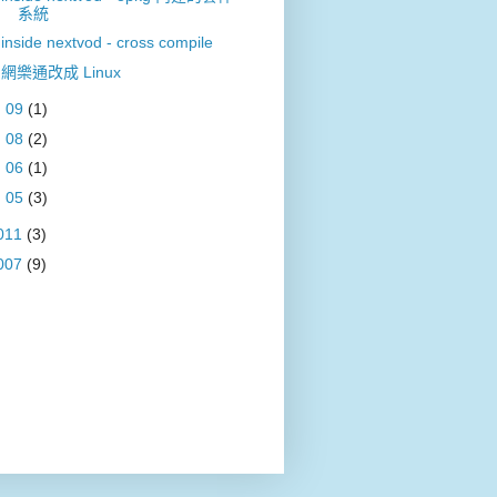
系統
inside nextvod - cross compile
網樂通改成 Linux
►
09
(1)
►
08
(2)
►
06
(1)
►
05
(3)
011
(3)
007
(9)