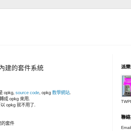
opkg 內建的套件系統
派樂
opkg,
source code
, opkg
教學網站
.
 轉成 opkg 來用.
TWP
所以 opkg 就不用了.
聯絡
目前內建的套件
Email