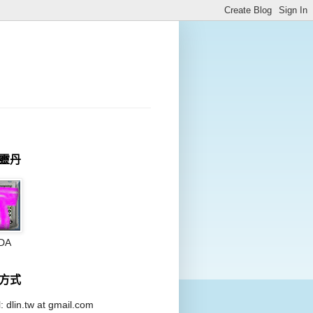
靈丹
DA
方式
: dlin.tw at
gmail.com