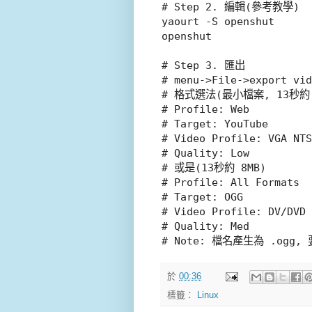
# Step 2. 編輯(參考教學)

yaourt -S openshut

openshut

# Step 3. 匯出

# menu->File->export vid
# 格式選法(最小檔案, 13秒約 7
# Profile: Web

# Target: YouTube

# Video Profile: VGA NTS
# Quality: Low

# 或是(13秒約 8MB)

# Profile: All Formats

# Target: OGG

# Video Profile: DV/DVD 
# Quality: Med

# Note: 檔名產生為 .ogg, 
於
00:36
標籤：
Linux