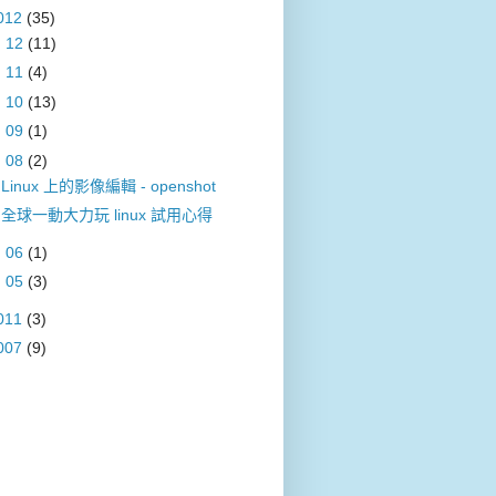
012
(35)
►
12
(11)
►
11
(4)
►
10
(13)
►
09
(1)
▼
08
(2)
Linux 上的影像編輯 - openshot
全球一動大力玩 linux 試用心得
►
06
(1)
►
05
(3)
011
(3)
007
(9)