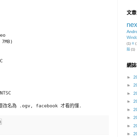
文章
nex
Andr
eo 

Wind
MB)

(1)
R
(
腦
(1)
C

網誌
►
2
►
2
NTSC

►
2
►
2
要改名為 .ogv, facebook 才看的懂.
►
2
►
2
►
2
►
2