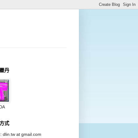
靈丹
DA
方式
: dlin.tw at
gmail.com