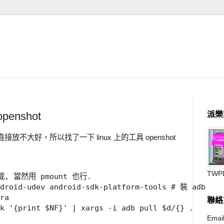
penshot
派樂
不大好，所以找了一下 linux 上的工具 openshot
TWP
載, 當然用 pmount 也行.

droid-udev android-sdk-platform-tools # 裝 adb

ra

聯絡
k '{print $NF}' | xargs -i adb pull $d/{} .

Email