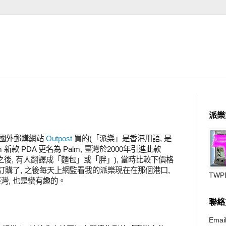
派樂
是從國外郵購網站
Outpost
買的(「派樂」是香港用語, 是
.com 新款 PDA 更名為 Palm, 臺灣於2000年引進此款
)之後, 有人翻譯成「麵包」或「胖」), 當時比較下價格
路訂購了, 之後每天上網監看我的派樂現在在那個港口,
TWP
灣, 也是蠻有趣的。
聯絡
Email