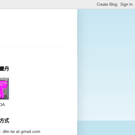
靈丹
DA
方式
: dlin.tw at
gmail.com