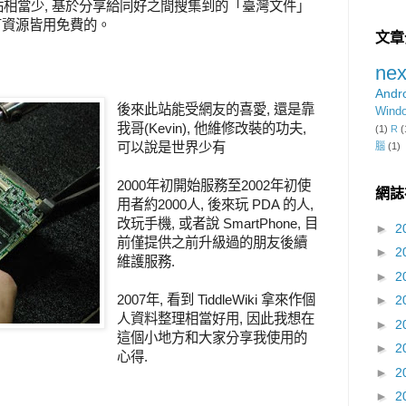
 網站相當少, 基於分享給同好之間搜集到的「臺灣文件」
有資源皆用免費的。
文章
nex
Andr
後來此站能受網友的喜愛, 還是靠
Wind
我哥(Kevin), 他維修改裝的功夫,
(1)
R
(
可以說是世界少有
腦
(1)
2000年初開始服務至2002年初使
網誌
用者約2000人, 後來玩 PDA 的人,
改玩手機, 或者說 SmartPhone, 目
►
2
前僅提供之前升級過的朋友後續
►
2
維護服務.
►
2
2007年, 看到 TiddleWiki 拿來作個
►
2
人資料整理相當好用, 因此我想在
►
2
這個小地方和大家分享我使用的
►
2
心得.
►
2
►
2